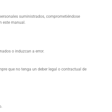
s personales suministrados, comprometiéndose
en este manual.
onados o induzcan a error.
empre que no tenga un deber legal o contractual de
o.