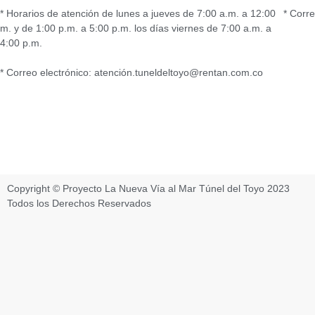
* Horarios de atención de lunes a jueves de 7:00 a.m. a 12:00
* Corr
m. y de 1:00 p.m. a 5:00 p.m. los días viernes de 7:00 a.m. a
4:00 p.m.
* Correo electrónico: atención.tuneldeltoyo@rentan.com.co
Copyright © Proyecto La Nueva Vía al Mar Túnel del Toyo 2023
Todos los Derechos Reservados